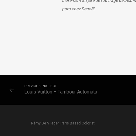
Librement inspiré de l’ouvrage de Jean
paru chez Denoël.
PREVIOUS PROJECT
Louis Vuitton – Tambour Automata
Rémy De Vlieger, Paris Based Colorist