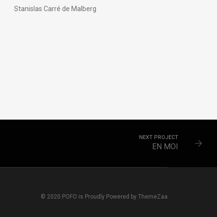
Stanislas Carré de Malberg
NEXT PROJECT
EN MOI
© 2020 POFO is Proudly Powered by ThemeZaa