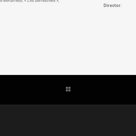
ne Benameur, « Les demeurées »,
Director: